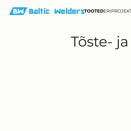
TOOTED
ERIPROJEK
Tõste- j