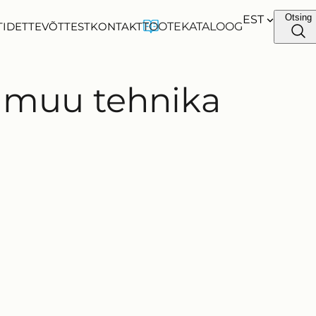
Otsing
EST
TID
ETTEVÕTTEST
KONTAKT
TOOTEKATALOOG
EST
a muu tehnika
ENG
FIN
FR