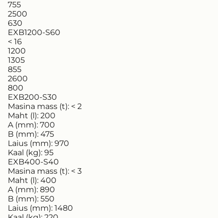
755
2500
630
EXB1200-S60
< 16
1200
1305
855
2600
800
EXB200-S30
Masina mass (t):
< 2
Maht (l):
200
A (mm):
700
B (mm):
475
Laius (mm):
970
Kaal (kg):
95
EXB400-S40
Masina mass (t):
< 3
Maht (l):
400
A (mm):
890
B (mm):
550
Laius (mm):
1480
Kaal (kg):
220