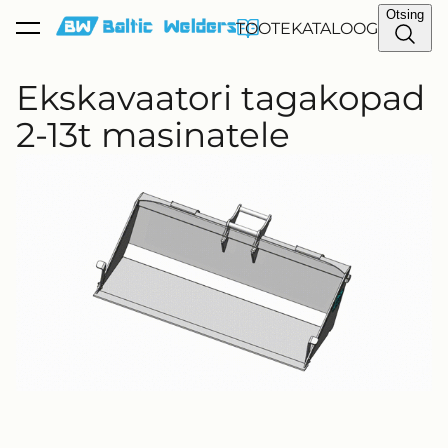
Otsing
TOOTEKATALOOG
lisati ostukorvi.
Vaata ostukorvi
Ekskavaatori tagakopad
2-13t masinatele