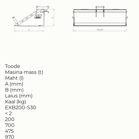
Toode
Masina mass (t)
Maht (l)
A (mm)
B (mm)
Laius (mm)
Kaal (kg)
EXB200-S30
< 2
200
700
475
970