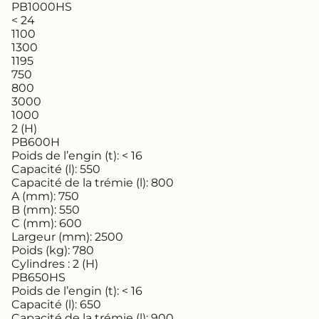
PB1000HS
< 24
1100
1300
1195
750
800
3000
1000
2 (H)
PB600H
Poids de l’engin (t):
< 16
Capacité (l):
550
Capacité de la trémie (l):
800
A (mm):
750
B (mm):
550
C (mm):
600
Largeur (mm):
2500
Poids (kg):
780
Cylindres :
2 (H)
PB650HS
Poids de l’engin (t):
< 16
Capacité (l):
650
Capacité de la trémie (l):
900