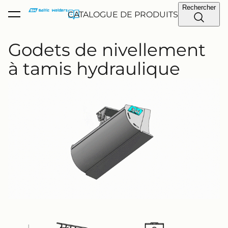
Rechercher
a été ajouté au
CATALOGUE DE PRODUITS
Voir le panier
panier.
Godets de nivellement
à tamis hydraulique