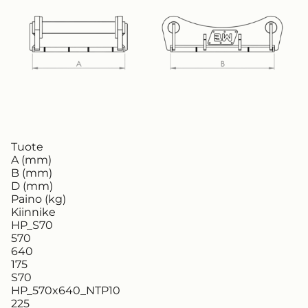
Tuote
A (mm)
B (mm)
D (mm)
Paino (kg)
Kiinnike
HP_S70
570
640
175
S70
HP_570x640_NTP10
225