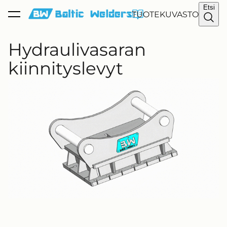
Etsi
on lisätty
TUOTEKUVASTO
Katso ostoskoria
ostoskoriin.
Hydraulivasaran
kiinnityslevyt