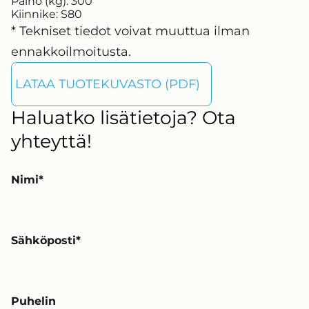
Paino (kg):
300
Kiinnike:
S80
* Tekniset tiedot voivat muuttua ilman
ennakkoilmoitusta.
LATAA TUOTEKUVASTO (PDF)
Haluatko lisätietoja? Ota
yhteyttä!
Nimi
Sähköposti
Puhelin