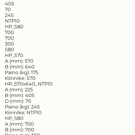
405
70
245
NTP10
HP_S80
700
700
300
S80
HP_S70
A (mm):
570
B (mm):
640
Paino (kg):
175
Kiinnike:
S70
HP_570x640_NTP10
A (mm):
225
B (mm):
405
D (mm):
70
Paino (kg):
245
Kiinnike:
NTP10
HP_S80
A (mm):
700
B (mm):
700